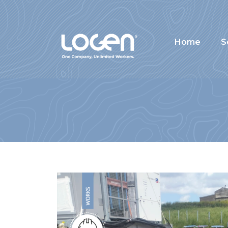
MONREALE
Home
S