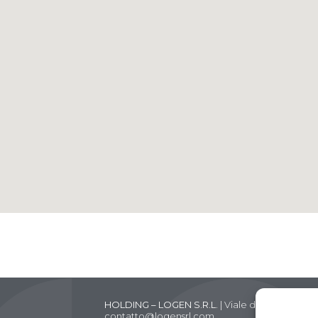
HOLDING – LOGEN S.R.L.
| Viale dei Colli Portu
contatto@logensrl.com