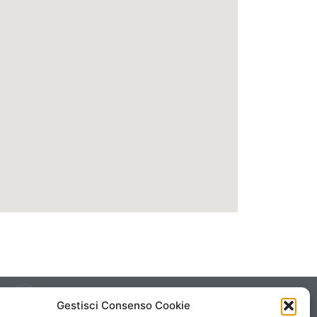
ensi, 79 00151 ROMA | P.I./C.F. IT 098 248 31 003 |
Gestisci Consenso Cookie